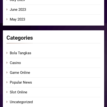
June 2023
May 2023
Categories
Bola Tangkas
Casino
Game Online
Popular News
Slot Online
Uncategorized