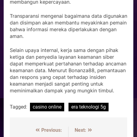
membangun kepercayaan.
Transparansi mengenai bagaimana data digunakan
dan disimpan akan membantu meyakinkan pemain
bahwa informasi mereka diperlakukan dengan
aman.
Selain upaya internal, kerja sama dengan pihak
ketiga dan penyedia layanan keamanan siber
dapat memperkuat pertahanan terhadap ancaman
keamanan data. Menurut Bonanza88, pemantauan
dan respons yang cepat terhadap insiden
keamanan menjadi sangat penting untuk
meminimalkan dampak yang mungkin timbul.
Tagged:
casino online
era teknologi 5g
Previous:
Next:
Post