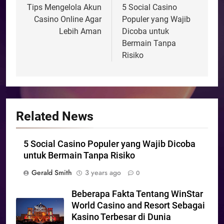
navigation
Tips Mengelola Akun
5 Social Casino
Casino Online Agar
Populer yang Wajib
Lebih Aman
Dicoba untuk
Bermain Tanpa
Risiko
Related News
5 Social Casino Populer yang Wajib Dicoba
untuk Bermain Tanpa Risiko
Gerald Smith
3 years ago
0
Beberapa Fakta Tentang WinStar
World Casino and Resort Sebagai
Kasino Terbesar di Dunia