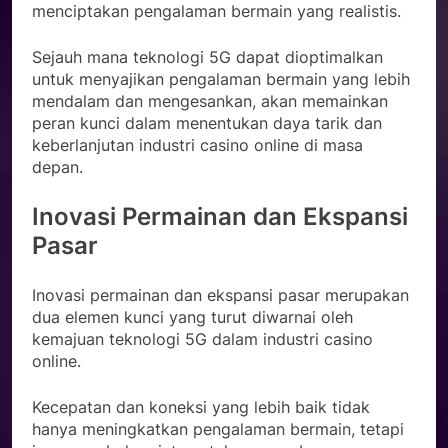
menciptakan pengalaman bermain yang realistis.
Sejauh mana teknologi 5G dapat dioptimalkan
untuk menyajikan pengalaman bermain yang lebih
mendalam dan mengesankan, akan memainkan
peran kunci dalam menentukan daya tarik dan
keberlanjutan industri casino online di masa
depan.
Inovasi Permainan dan Ekspansi
Pasar
Inovasi permainan dan ekspansi pasar merupakan
dua elemen kunci yang turut diwarnai oleh
kemajuan teknologi 5G dalam industri casino
online.
Kecepatan dan koneksi yang lebih baik tidak
hanya meningkatkan pengalaman bermain, tetapi