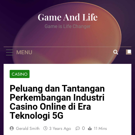
Skip
to
Game And Life
content
Game is Life Changer
MENU
CASINO
Peluang dan Tantangan
Perkembangan Industri
Casino Online di Era
Teknologi 5G
0
Gerald Smith
3 Years Ago
11 Mins