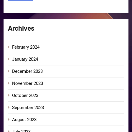
Archives
February 2024
January 2024
December 2023
November 2023
October 2023
September 2023
August 2023
July 2023