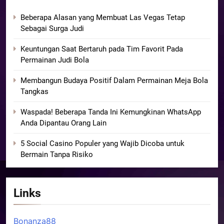
Beberapa Alasan yang Membuat Las Vegas Tetap
Sebagai Surga Judi
Keuntungan Saat Bertaruh pada Tim Favorit Pada
Permainan Judi Bola
Membangun Budaya Positif Dalam Permainan Meja Bola
Tangkas
Waspada! Beberapa Tanda Ini Kemungkinan WhatsApp
Anda Dipantau Orang Lain
5 Social Casino Populer yang Wajib Dicoba untuk
Bermain Tanpa Risiko
Links
Bonanza88