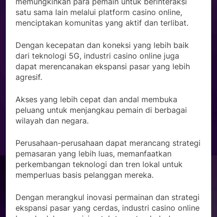
memungkinkan para pemain untuk berinteraksi
satu sama lain melalui platform casino online,
menciptakan komunitas yang aktif dan terlibat.
Dengan kecepatan dan koneksi yang lebih baik
dari teknologi 5G, industri casino online juga
dapat merencanakan ekspansi pasar yang lebih
agresif.
Akses yang lebih cepat dan andal membuka
peluang untuk menjangkau pemain di berbagai
wilayah dan negara.
Perusahaan-perusahaan dapat merancang strategi
pemasaran yang lebih luas, memanfaatkan
perkembangan teknologi dan tren lokal untuk
memperluas basis pelanggan mereka.
Dengan merangkul inovasi permainan dan strategi
ekspansi pasar yang cerdas, industri casino online