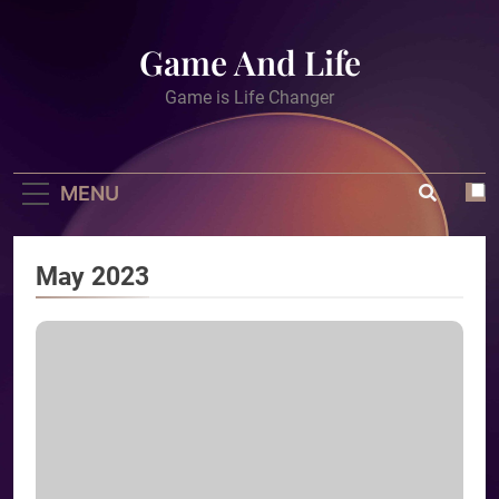
Skip
to
Game And Life
content
Game is Life Changer
MENU
May 2023