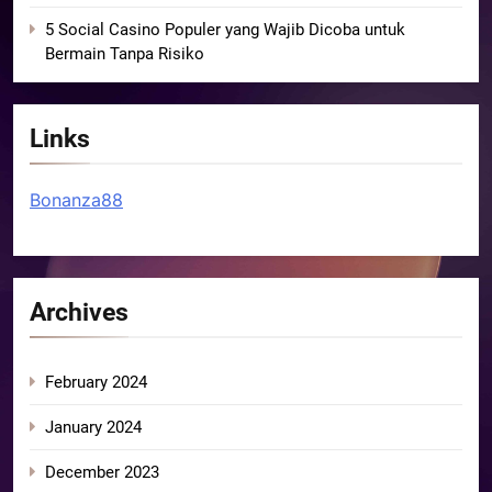
5 Social Casino Populer yang Wajib Dicoba untuk
Bermain Tanpa Risiko
Links
Bonanza88
Archives
February 2024
January 2024
December 2023