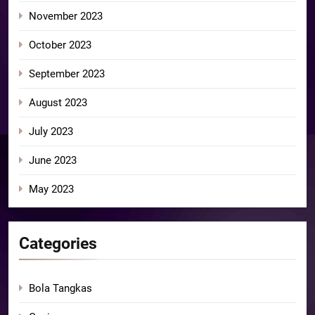
November 2023
October 2023
September 2023
August 2023
July 2023
June 2023
May 2023
Categories
Bola Tangkas