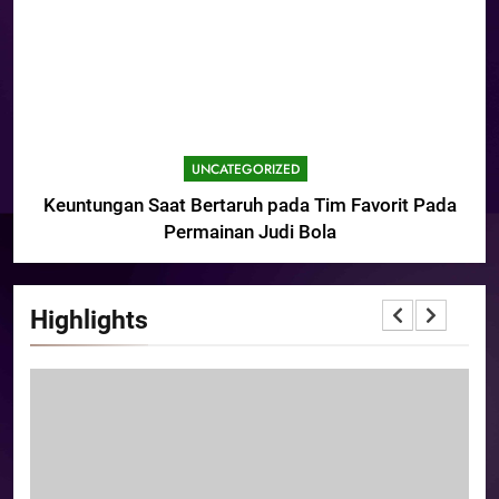
UNCATEGORIZED
Keuntungan Saat Bertaruh pada Tim Favorit Pada
Permainan Judi Bola
Highlights