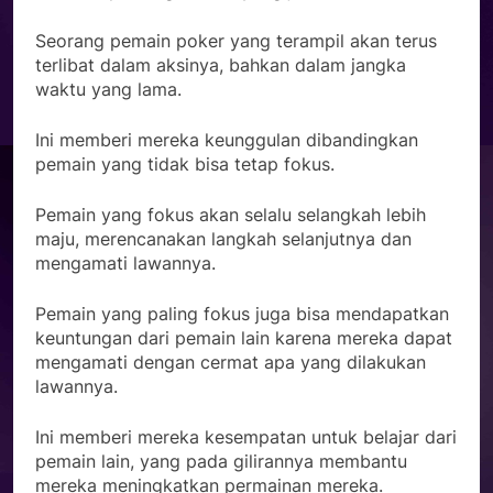
Seorang pemain poker yang terampil akan terus
terlibat dalam aksinya, bahkan dalam jangka
waktu yang lama.
Ini memberi mereka keunggulan dibandingkan
pemain yang tidak bisa tetap fokus.
Pemain yang fokus akan selalu selangkah lebih
maju, merencanakan langkah selanjutnya dan
mengamati lawannya.
Pemain yang paling fokus juga bisa mendapatkan
keuntungan dari pemain lain karena mereka dapat
mengamati dengan cermat apa yang dilakukan
lawannya.
Ini memberi mereka kesempatan untuk belajar dari
pemain lain, yang pada gilirannya membantu
mereka meningkatkan permainan mereka.