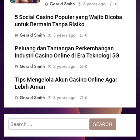
Gerald Smith
3 years ago
0
5 Social Casino Populer yang Wajib Dicoba
untuk Bermain Tanpa Risiko
Gerald Smith
3 years ago
0
Peluang dan Tantangan Perkembangan
Industri Casino Online di Era Teknologi 5G
Gerald Smith
3 years ago
0
Tips Mengelola Akun Casino Online Agar
Lebih Aman
Gerald Smith
3 years ago
0
Search
for: