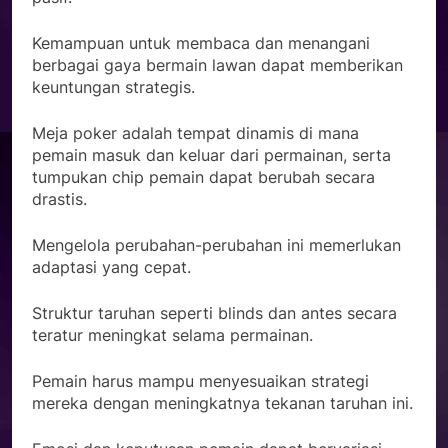
Kemampuan untuk membaca dan menangani
berbagai gaya bermain lawan dapat memberikan
keuntungan strategis.
Meja poker adalah tempat dinamis di mana
pemain masuk dan keluar dari permainan, serta
tumpukan chip pemain dapat berubah secara
drastis.
Mengelola perubahan-perubahan ini memerlukan
adaptasi yang cepat.
Struktur taruhan seperti blinds dan antes secara
teratur meningkat selama permainan.
Pemain harus mampu menyesuaikan strategi
mereka dengan meningkatnya tekanan taruhan ini.