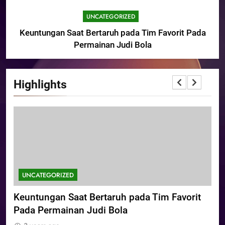
UNCATEGORIZED
Keuntungan Saat Bertaruh pada Tim Favorit Pada
Permainan Judi Bola
Highlights
BOLA TANGKAS
it
Membangun Budaya Positif Dalam
Wa
Permainan Meja Bola Tangkas
Wh