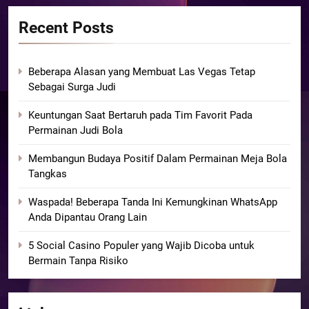
Recent Posts
Beberapa Alasan yang Membuat Las Vegas Tetap
Sebagai Surga Judi
Keuntungan Saat Bertaruh pada Tim Favorit Pada
Permainan Judi Bola
Membangun Budaya Positif Dalam Permainan Meja Bola
Tangkas
Waspada! Beberapa Tanda Ini Kemungkinan WhatsApp
Anda Dipantau Orang Lain
5 Social Casino Populer yang Wajib Dicoba untuk
Bermain Tanpa Risiko