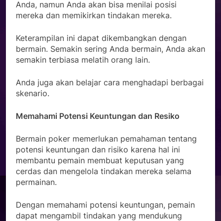
Anda, namun Anda akan bisa menilai posisi
mereka dan memikirkan tindakan mereka.
Keterampilan ini dapat dikembangkan dengan
bermain. Semakin sering Anda bermain, Anda akan
semakin terbiasa melatih orang lain.
Anda juga akan belajar cara menghadapi berbagai
skenario.
Memahami Potensi Keuntungan dan Resiko
Bermain poker memerlukan pemahaman tentang
potensi keuntungan dan risiko karena hal ini
membantu pemain membuat keputusan yang
cerdas dan mengelola tindakan mereka selama
permainan.
Dengan memahami potensi keuntungan, pemain
dapat mengambil tindakan yang mendukung