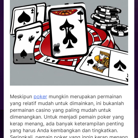
Meskipun
poker
mungkin merupakan permainan
yang relatif mudah untuk dimainkan, ini bukanlah
permainan casino yang paling mudah untuk
dimenangkan. Untuk menjadi pemain poker yang
kerap menang, ada banyak keterampilan penting
yang harus Anda kembangkan dan tingkatkan.
Seringkali, pemain poker yang ingin kerap menang