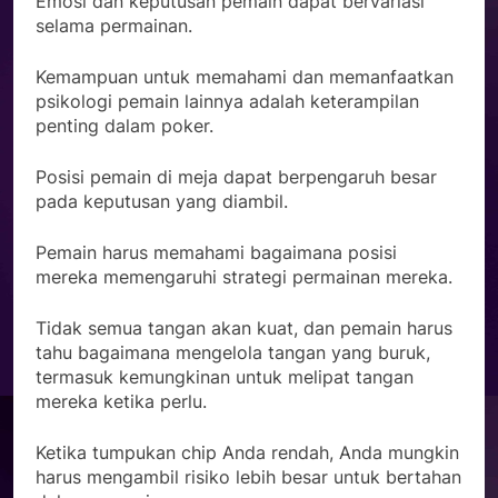
Emosi dan keputusan pemain dapat bervariasi
selama permainan.
Kemampuan untuk memahami dan memanfaatkan
psikologi pemain lainnya adalah keterampilan
penting dalam poker.
Posisi pemain di meja dapat berpengaruh besar
pada keputusan yang diambil.
Pemain harus memahami bagaimana posisi
mereka memengaruhi strategi permainan mereka.
Tidak semua tangan akan kuat, dan pemain harus
tahu bagaimana mengelola tangan yang buruk,
termasuk kemungkinan untuk melipat tangan
mereka ketika perlu.
Ketika tumpukan chip Anda rendah, Anda mungkin
harus mengambil risiko lebih besar untuk bertahan