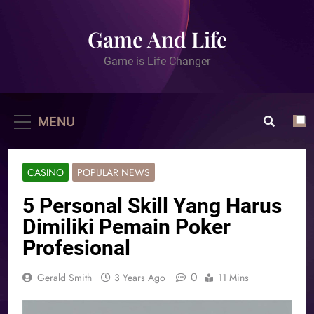
Skip
to
Game And Life
content
Game is Life Changer
MENU
CASINO
POPULAR NEWS
5 Personal Skill Yang Harus
Dimiliki Pemain Poker
Profesional
0
Gerald Smith
3 Years Ago
11 Mins