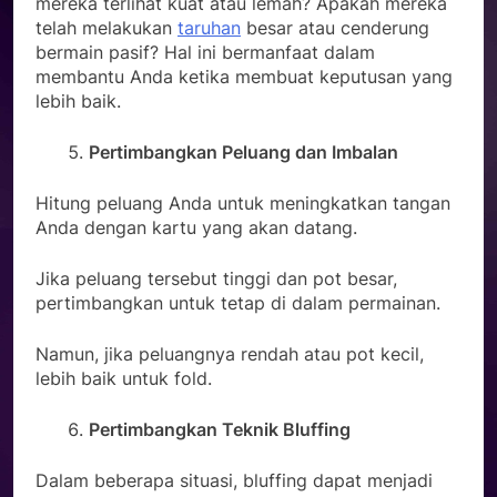
mereka terlihat kuat atau lemah? Apakah mereka
telah melakukan
taruhan
besar atau cenderung
bermain pasif? Hal ini bermanfaat dalam
membantu Anda ketika membuat keputusan yang
lebih baik.
Pertimbangkan Peluang dan Imbalan
Hitung peluang Anda untuk meningkatkan tangan
Anda dengan kartu yang akan datang.
Jika peluang tersebut tinggi dan pot besar,
pertimbangkan untuk tetap di dalam permainan.
Namun, jika peluangnya rendah atau pot kecil,
lebih baik untuk fold.
Pertimbangkan Teknik Bluffing
Dalam beberapa situasi, bluffing dapat menjadi