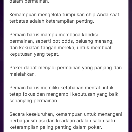
dalam permainan.
Kemampuan mengelola tumpukan chip Anda saat
terbatas adalah keterampilan penting.
Pemain harus mampu membaca kondisi
permainan, seperti pot odds, peluang menang,
dan kekuatan tangan mereka, untuk membuat
keputusan yang tepat.
Poker dapat menjadi permainan yang panjang dan
melelahkan.
Pemain harus memiliki ketahanan mental untuk
tetap fokus dan mengambil keputusan yang baik
sepanjang permainan.
Secara keseluruhan, kemampuan untuk menangani
berbagai situasi dan keadaan adalah salah satu
keterampilan paling penting dalam poker.