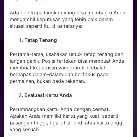
Ada beberapa langkah yang bisa membantu Anda
mengambil keputusan yang lebih baik dalam
situasi seperti itu, di antaranya:
Tetap Tenang
Pertama-tama, usahakan untuk tetap tenang dan
jangan panik. Posisi tertekan bisa membuat Anda
membuat keputusan yang buruk. Cobalah
bernapas dalam-dalam dan berfokus pada
permainan, bukan pada tekanan.
Evaluasi Kartu Anda
Pertimbangkan kartu Anda dengan cermat.
Apakah Anda memiliki kartu yang kuat, seperti
pasangan tinggi, tiga-of-a-kind, atau kartu tinggi
yang sesuai?