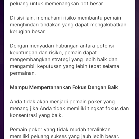
peluang untuk memenangkan pot besar.
Di sisi lain, memahami risiko membantu pemain
menghindari tindakan yang dapat mengakibatkan
kerugian besar.
Dengan menyadari hubungan antara potensi
keuntungan dan risiko, pemain dapat
mengembangkan strategi yang lebih baik dan
mengambil keputusan yang lebih tepat selama
permainan.
Mampu
Mempertahankan Fokus Dengan Baik
Anda tidak akan menjadi pemain poker yang
menang jika Anda tidak memiliki tingkat fokus dan
konsentrasi yang baik.
Pemain poker yang tidak mudah teralihkan
memiliki peluang sukses yang jauh lebih besar.