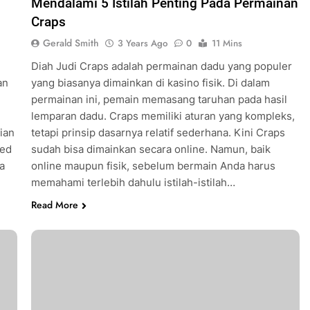
Mendalami 5 Istilah Penting Pada Permainan
Craps
Gerald Smith
3 Years Ago
0
11 Mins
Diah Judi Craps adalah permainan dadu yang populer
an
yang biasanya dimainkan di kasino fisik. Di dalam
permainan ini, pemain memasang taruhan pada hasil
lemparan dadu. Craps memiliki aturan yang kompleks,
ian
tetapi prinsip dasarnya relatif sederhana. Kini Craps
eed
sudah bisa dimainkan secara online. Namun, baik
pa
online maupun fisik, sebelum bermain Anda harus
memahami terlebih dahulu istilah-istilah…
Read More