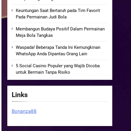
Keuntungan Saat Bertaruh pada Tim Favorit
Pada Permainan Judi Bola
Membangun Budaya Positif Dalam Permainan
Meja Bola Tangkas
Waspada! Beberapa Tanda Ini Kemungkinan
WhatsApp Anda Dipantau Orang Lain
5 Social Casino Populer yang Wajib Dicoba
untuk Bermain Tanpa Risiko
Links
Bonanza88