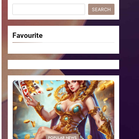
SEARCH
Favourite
POPULAR NEWS