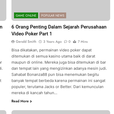
GAME ONLINE
POPULAR NEWS
an
6 Orang Penting Dalam Sejarah Perusahaan
Video Poker Part 1
Gerald Smith
3 Years Ago
0
7 Mins
Bisa dikatakan, permainan video poker dapat
ditemukan di semua kasino utama baik di darat
ar
maupun di online. Mereka juga bisa ditemukan di bar
di.
dan tempat lain yang mengizinkan adanya mesin judi.
Sahabat Bonanza88 pun bisa menemukan begitu
t
banyak tempat berbeda karena permainan ini sangat
populer, terutama Jacks or Better. Dari kemunculan
mereka di kancah tahun…
Read More