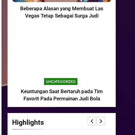
Beberapa Alasan yang Membuat Las
Vegas Tetap Sebagai Surga Judi
UNCATEGORIZED
Keuntungan Saat Bertaruh pada Tim
Favorit Pada Permainan Judi Bola
Highlights