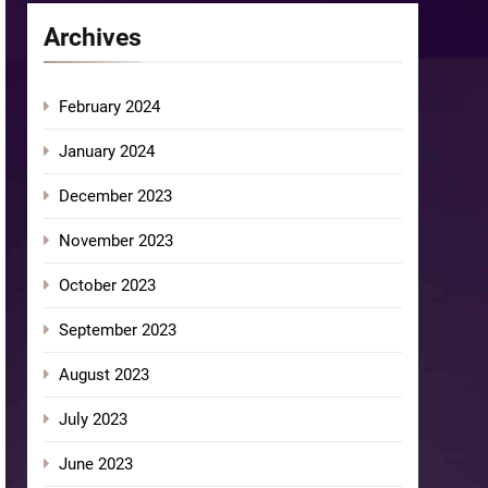
Archives
February 2024
January 2024
December 2023
November 2023
October 2023
September 2023
August 2023
July 2023
June 2023