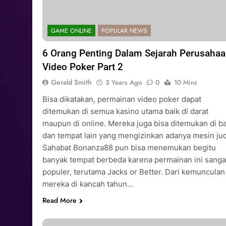
GAME ONLINE
POPULAR NEWS
6 Orang Penting Dalam Sejarah Perusaha
Video Poker Part 2
Gerald Smith
3 Years Ago
0
10 Mins
Bisa dikatakan, permainan video poker dapat
ditemukan di semua kasino utama baik di darat
maupun di online. Mereka juga bisa ditemukan di b
dan tempat lain yang mengizinkan adanya mesin ju
Sahabat Bonanza88 pun bisa menemukan begitu
banyak tempat berbeda karena permainan ini sanga
populer, terutama Jacks or Better. Dari kemunculan
mereka di kancah tahun…
Read More