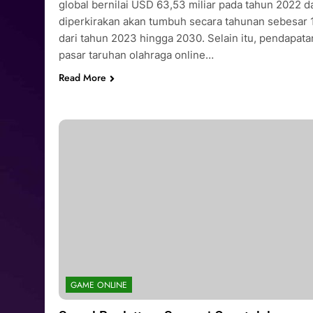
global bernilai USD 63,53 miliar pada tahun 2022 d
diperkirakan akan tumbuh secara tahunan sebesar
dari tahun 2023 hingga 2030. Selain itu, pendapata
pasar taruhan olahraga online…
Read More
GAME ONLINE