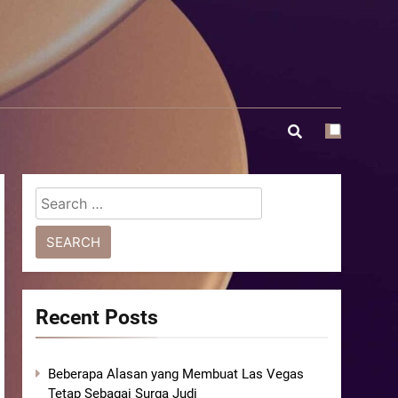
Search
for:
Recent Posts
Beberapa Alasan yang Membuat Las Vegas
Tetap Sebagai Surga Judi