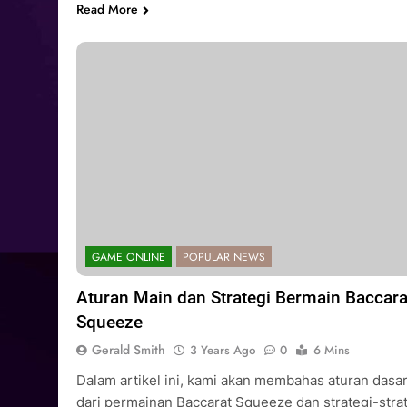
Read More
UNCATEGORIZED
Waspada! Beberapa 
Kemungkinan What
Dipantau Orang Lai
3 Years Ago
GAME ONLINE
POPULAR NEWS
Aturan Main dan Strategi Bermain Baccara
Squeeze
Gerald Smith
3 Years Ago
0
6 Mins
Dalam artikel ini, kami akan membahas aturan dasa
dari permainan Baccarat Squeeze dan strategi-stra