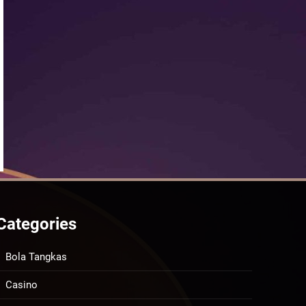
Categories
Bola Tangkas
Casino