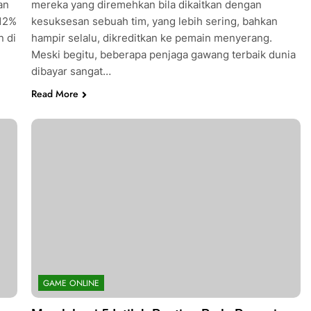
an
mereka yang diremehkan bila dikaitkan dengan
 12%
kesuksesan sebuah tim, yang lebih sering, bahkan
n di
hampir selalu, dikreditkan ke pemain menyerang.
Meski begitu, beberapa penjaga gawang terbaik dunia
dibayar sangat…
Read More
GAME ONLINE