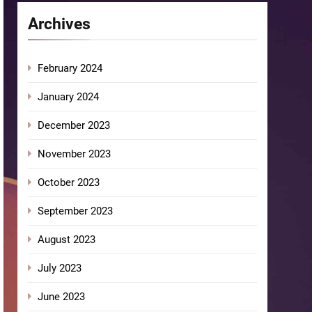
Archives
February 2024
January 2024
December 2023
November 2023
October 2023
September 2023
August 2023
July 2023
June 2023