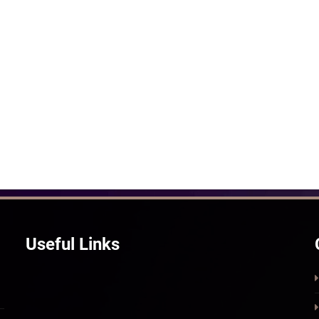
POPULAR NEWS
Tanda Ini
Beberapa Alasan yang Membuat 
sApp Anda
Vegas Tetap Sebagai Surga Judi
n
3 Years Ago
Useful Links