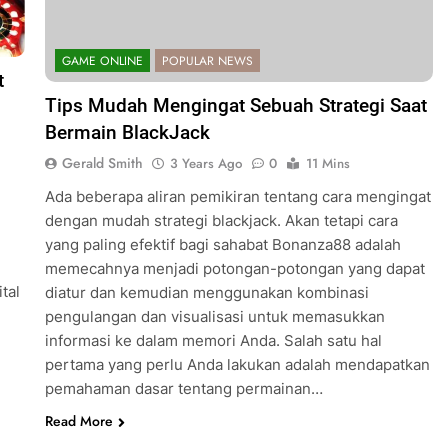
GAME ONLINE
POPULAR NEWS
t
Tips Mudah Mengingat Sebuah Strategi Saat
Bermain BlackJack
Gerald Smith
3 Years Ago
0
11 Mins
Ada beberapa aliran pemikiran tentang cara mengingat
dengan mudah strategi blackjack. Akan tetapi cara
yang paling efektif bagi sahabat Bonanza88 adalah
memecahnya menjadi potongan-potongan yang dapat
tal
diatur dan kemudian menggunakan kombinasi
pengulangan dan visualisasi untuk memasukkan
informasi ke dalam memori Anda. Salah satu hal
pertama yang perlu Anda lakukan adalah mendapatkan
pemahaman dasar tentang permainan…
Read More