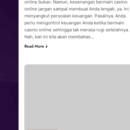
online bukan. Namun, kesenangan bermain casino
online jangan sampai membuat Anda lengah, ya. Ini
menyangkut persoalan keuangan. Pasalnya, Anda
perlu mengontrol keuangan Anda ketika bermain
casino online sehingga tak merasa rugi setelahnya.
Nah, kali ini kita akan membahas…
Read More