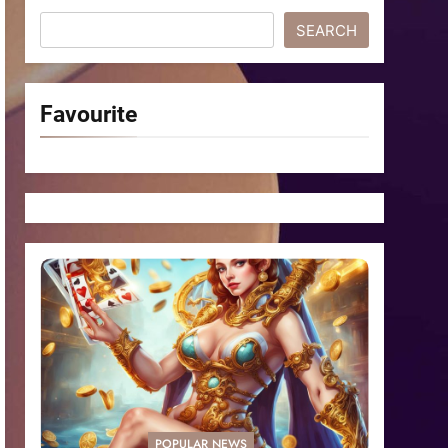
SEARCH
Favourite
POPULAR NEWS