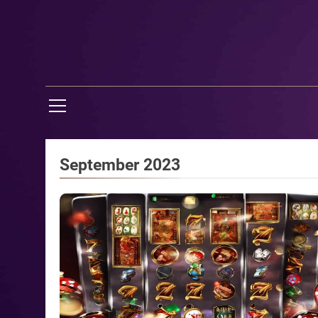
Skip
to
content
September 2023