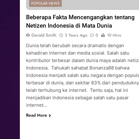
POPULAR NEWS
Beberapa Fakta Mencengangkan tentang
Netizen Indonesia di Mata Dunia
Gerald Smith
3 Years Ago
0
10 Mins
Dunia telah berubah secara dramatis dengan
kehadiran internet dan media sosial. Salah satu
kontributor terbesar dalam dunia maya adalah neti
Indonesia. Tahukah sahabat Bonanza88 bahwa
Indonesia menjadi salah satu negara dengan popula
terbesar di dunia, dan sekitar 63% dari pendudukn
telah terhubung ke internet. Tentu saja, hal ini
menjadikan Indonesia sebagai salah satu pasar
internet…
Read More