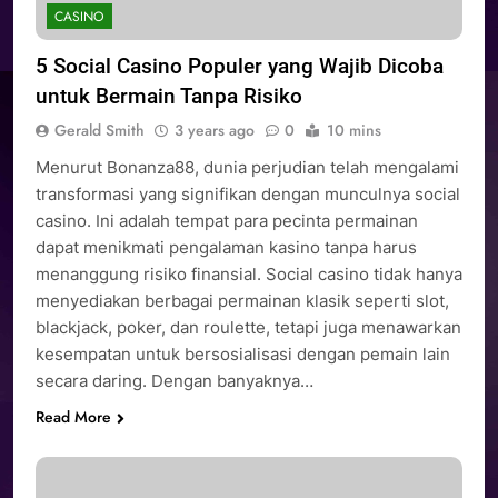
CASINO
5 Social Casino Populer yang Wajib Dicoba
untuk Bermain Tanpa Risiko
Gerald Smith
3 years ago
0
10 mins
Menurut Bonanza88, dunia perjudian telah mengalami
transformasi yang signifikan dengan munculnya social
casino. Ini adalah tempat para pecinta permainan
dapat menikmati pengalaman kasino tanpa harus
menanggung risiko finansial. Social casino tidak hanya
menyediakan berbagai permainan klasik seperti slot,
blackjack, poker, dan roulette, tetapi juga menawarkan
kesempatan untuk bersosialisasi dengan pemain lain
secara daring. Dengan banyaknya…
Read More