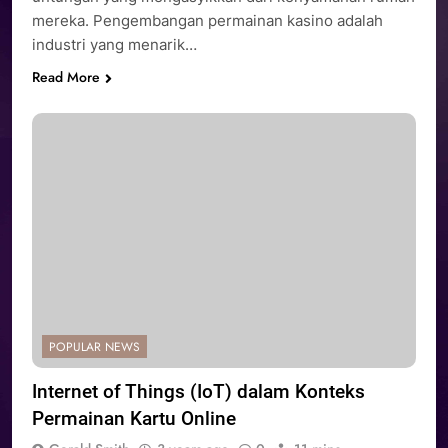
mereka. Pengembangan permainan kasino adalah
industri yang menarik…
Read More
POPULAR NEWS
Internet of Things (IoT) dalam Konteks
Permainan Kartu Online