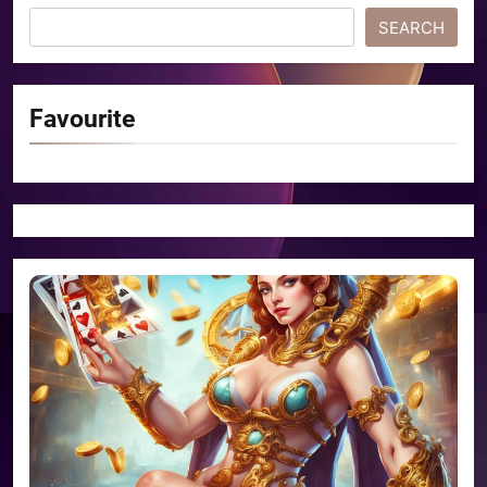
SEARCH
Favourite