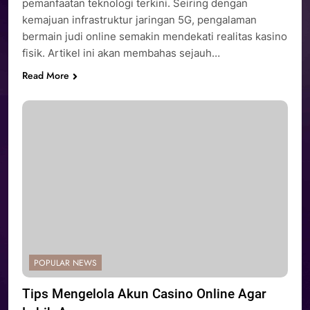
pemanfaatan teknologi terkini. Seiring dengan
kemajuan infrastruktur jaringan 5G, pengalaman
bermain judi online semakin mendekati realitas kasino
fisik. Artikel ini akan membahas sejauh…
Read More
POPULAR NEWS
Tips Mengelola Akun Casino Online Agar