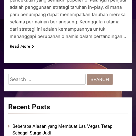
adalah penggunaan strategi taruhan in-play, di mana
para penumpang dapat menempatkan taruhan mereka
selama permainan berlangsung. Keunggulan utama
dari strategi ini adalah kemampuannya untuk
menanggapi perubahan dinamis dalam pertandingan…
Read More
Search
for:
Recent Posts
Beberapa Alasan yang Membuat Las Vegas Tetap
Sebagai Surga Judi