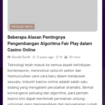
POPULAR NEWS
Beberapa Alasan Pentingnya
Pengembangan Algoritma Fair Play dalam
Casino Online
Gerald Smith
3 years ago
0
10 mins
Teknologi telah masuk ke semua aspek kehidupan
kontemporer, merevolusi seluruh sektor dan
memunculkan cara-cara baru dalam melakukan
sesuatu. Industri kasino online adalah salah satu
bidang yang mengalami perubahan dramatis. Berkat
konvergensi peluang dan algoritme, para pemain
kasino kini dapat menikmati permainan untung-
untungan yang mengasyikkan dari kenyamanan rumah