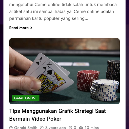
mengetahui Ceme online tidak salah untuk membaca
artikel satu ini sampai habis ya. Ceme online adalah
permainan kartu populer yang sering…
Read More
GAME ONLINE
Tips Menggunakan Grafik Strategi Saat
Bermain Video Poker
Gerald Smith
3 years ago
0
10 mins