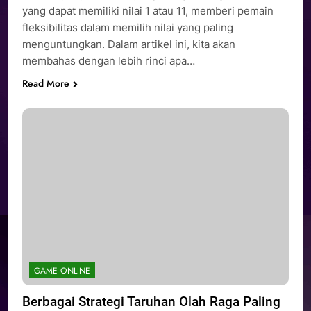
yang dapat memiliki nilai 1 atau 11, memberi pemain
fleksibilitas dalam memilih nilai yang paling
menguntungkan. Dalam artikel ini, kita akan
membahas dengan lebih rinci apa…
Read More
GAME ONLINE
Berbagai Strategi Taruhan Olah Raga Paling