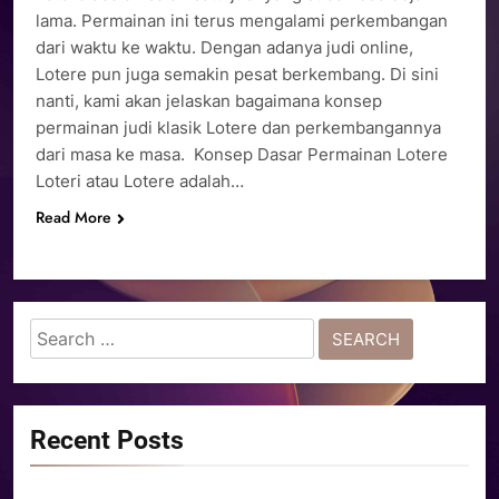
lama. Permainan ini terus mengalami perkembangan
dari waktu ke waktu. Dengan adanya judi online,
Lotere pun juga semakin pesat berkembang. Di sini
nanti, kami akan jelaskan bagaimana konsep
permainan judi klasik Lotere dan perkembangannya
dari masa ke masa. Konsep Dasar Permainan Lotere
Loteri atau Lotere adalah…
Read More
Search
for:
Recent Posts