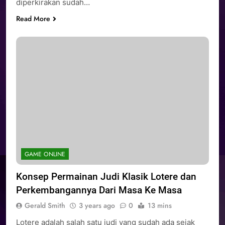
diperkirakan sudah…
Read More
GAME ONLINE
Konsep Permainan Judi Klasik Lotere dan
Perkembangannya Dari Masa Ke Masa
Gerald Smith
3 years ago
0
13 mins
Lotere adalah salah satu judi yang sudah ada sejak