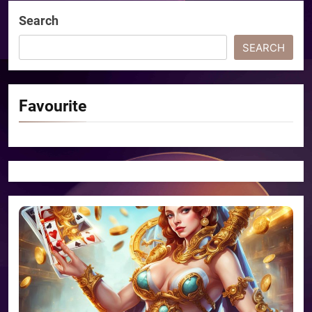
Search
SEARCH
Favourite