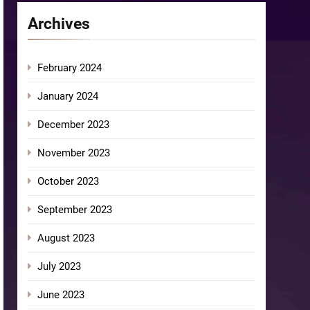
Archives
February 2024
January 2024
December 2023
November 2023
October 2023
September 2023
August 2023
July 2023
June 2023