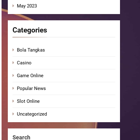
May 2023
Categories
Bola Tangkas
Casino
Game Online
Popular News
Slot Online
Uncategorized
Search