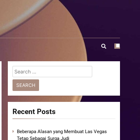
Search
for:
Recent Posts
Beberapa Alasan yang Membuat Las Vegas
Tetap Sebagai Surga Judi