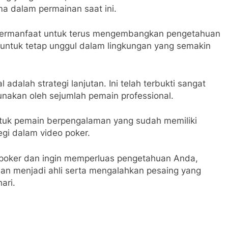
a dalam permainan saat ini.
 bermanfaat untuk terus mengembangkan pengetahuan
 untuk tetap unggul dalam lingkungan yang semakin
l adalah strategi lanjutan. Ini telah terbukti sangat
gunakan oleh sejumlah pemain professional.
untuk pemain berpengalaman yang sudah memiliki
egi dalam video poker.
 poker dan ingin memperluas pengetahuan Anda,
 dan menjadi ahli serta mengalahkan pesaing yang
ari.