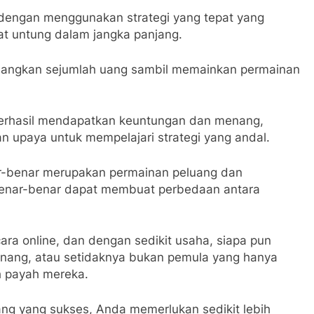
 dengan menggunakan strategi yang tepat yang
t untung dalam jangka panjang.
nangkan sejumlah uang sambil memainkan permainan
erhasil mendapatkan keuntungan dan menang,
 upaya untuk mempelajari strategi yang andal.
r-benar merupakan permainan peluang dan
benar-benar dapat membuat perbedaan antara
cara online, dan dengan sedikit usaha, siapa pun
enang, atau setidaknya bukan pemula yang hanya
h payah mereka.
ng yang sukses, Anda memerlukan sedikit lebih