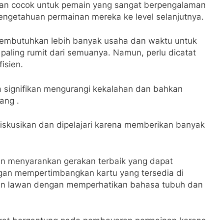
jutan cocok untuk pemain yang sangat berpengalaman
engetahuan permainan mereka ke level selanjutnya.
 membutuhkan lebih banyak usaha dan waktu untuk
 paling rumit dari semuanya. Namun, perlu dicatat
isien.
ra signifikan mengurangi kekalahan dan bahkan
ang .
idiskusikan dan dipelajari karena memberikan banyak
utan menyarankan gerakan terbaik yang dapat
ngan mempertimbangkan kartu yang tersedia di
in lawan dengan memperhatikan bahasa tubuh dan