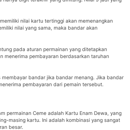
miliki nilai kartu tertinggi akan memenangkan
miliki nilai yang sama, maka bandar akan
POPULAR NEWS
Tanda Ini
Beberapa Alasan yang Membuat 
ung pada aturan permainan yang ditetapkan
sApp Anda
Vegas Tetap Sebagai Surga Judi
n menerima pembayaran berdasarkan taruhan
n
3 Years Ago
 membayar bandar jika bandar menang. Jika bandar
menerima pembayaran dari pemain tersebut.
alam permainan Ceme adalah Kartu Enam Dewa, yang
masing-masing kartu. Ini adalah kombinasi yang sangat
an besar.