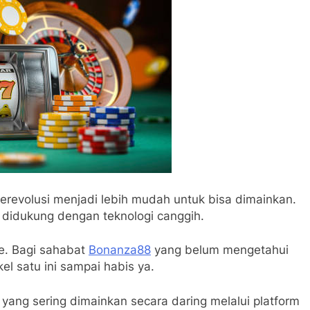
revolusi menjadi lebih mudah untuk bisa dimainkan.
 didukung dengan teknologi canggih.
e. Bagi sahabat
Bonanza88
yang belum mengetahui
l satu ini sampai habis ya.
yang sering dimainkan secara daring melalui platform