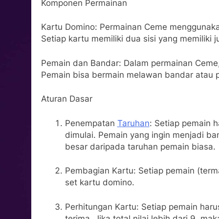
Komponen Permainan
Kartu Domino: Permainan Ceme menggunakan s
Setiap kartu memiliki dua sisi yang memiliki 
Pemain dan Bandar: Dalam permainan Ceme, 
Pemain bisa bermain melawan bandar atau p
Aturan Dasar
Penempatan
Taruhan
: Setiap pemain
dimulai. Pemain yang ingin menjadi b
besar daripada taruhan pemain biasa.
Pembagian Kartu: Setiap pemain (terma
set kartu domino.
Perhitungan Kartu: Setiap pemain har
terima. Jika total nilai lebih dari 9, ma