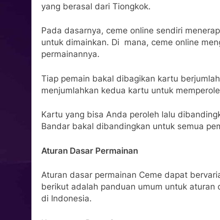
yang berasal dari Tiongkok.
Pada dasarnya, ceme online sendiri menera
untuk dimainkan. Di mana, ceme online men
permainannya.
Tiap pemain bakal dibagikan kartu berjuml
menjumlahkan kedua kartu untuk memperoleh 
Kartu yang bisa Anda peroleh lalu dibanding
Bandar bakal dibandingkan untuk semua pem
Aturan Dasar Permainan
Aturan dasar permainan Ceme dapat bervarias
berikut adalah panduan umum untuk aturan 
di Indonesia.