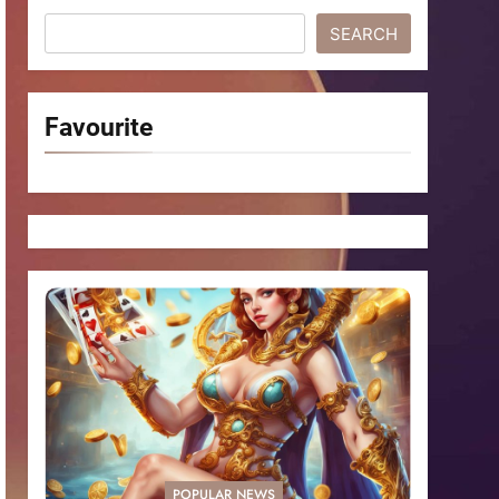
SEARCH
Favourite
POPULAR NEWS