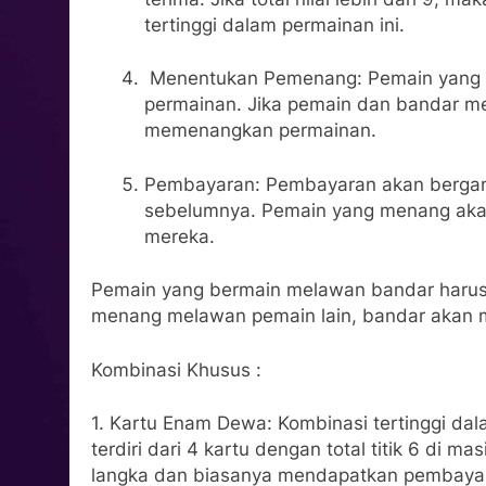
tertinggi dalam permainan ini.
Menentukan Pemenang: Pemain yang me
permainan. Jika pemain dan bandar me
UNCATEGORIZED
memenangkan permainan.
Waspada! Beberapa 
Pembayaran: Pembayaran akan bergant
Kemungkinan What
sebelumnya. Pemain yang menang aka
Dipantau Orang Lai
mereka.
3 Years Ago
Pemain yang bermain melawan bandar harus
menang melawan pemain lain, bandar akan 
Kombinasi Khusus :
1. Kartu Enam Dewa: Kombinasi tertinggi d
terdiri dari 4 kartu dengan total titik 6 di 
langka dan biasanya mendapatkan pembayar