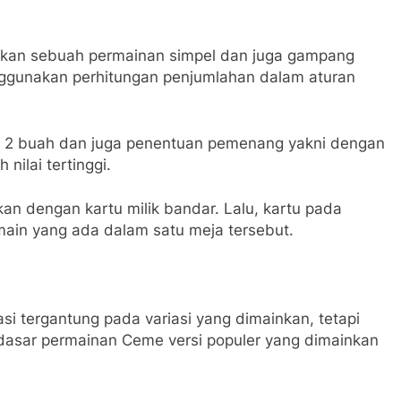
pkan sebuah permainan simpel dan juga gampang
ggunakan perhitungan penjumlahan dalam aturan
ah 2 buah dan juga penentuan pemenang yakni dengan
nilai tertinggi.
kan dengan kartu milik bandar. Lalu, kartu pada
ain yang ada dalam satu meja tersebut.
i tergantung pada variasi yang dimainkan, tetapi
dasar permainan Ceme versi populer yang dimainkan