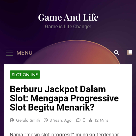
Skip
to
Game And Life
content
Game is Life Changer
MENU
SLOT ONLINE
Berburu Jackpot Dalam
Slot: Mengapa Progressive
Slot Begitu Menarik?
0
Gerald Smith
3 Years Ago
12 Mins
Nama “mesin slot progresif” mungkin terdengar