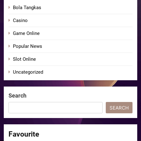
Bola Tangkas
Casino
Game Online
Popular News
Slot Online
Uncategorized
Search
SEARCH
Favourite