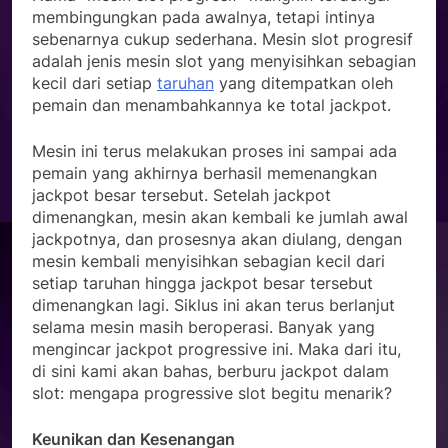
membingungkan pada awalnya, tetapi intinya
sebenarnya cukup sederhana. Mesin slot progresif
adalah jenis mesin slot yang menyisihkan sebagian
kecil dari setiap
taruhan
yang ditempatkan oleh
pemain dan menambahkannya ke total jackpot.
Mesin ini terus melakukan proses ini sampai ada
pemain yang akhirnya berhasil memenangkan
jackpot besar tersebut. Setelah jackpot
dimenangkan, mesin akan kembali ke jumlah awal
jackpotnya, dan prosesnya akan diulang, dengan
mesin kembali menyisihkan sebagian kecil dari
setiap taruhan hingga jackpot besar tersebut
dimenangkan lagi. Siklus ini akan terus berlanjut
selama mesin masih beroperasi. Banyak yang
mengincar jackpot progressive ini. Maka dari itu,
di sini kami akan bahas, berburu jackpot dalam
slot: mengapa progressive slot begitu menarik?
Keunikan dan Kesenangan