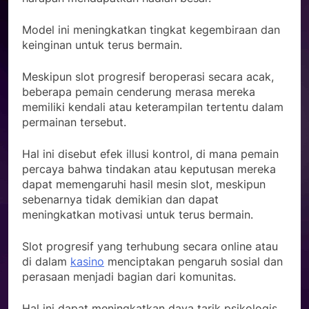
Model ini meningkatkan tingkat kegembiraan dan
keinginan untuk terus bermain.
Meskipun slot progresif beroperasi secara acak,
beberapa pemain cenderung merasa mereka
memiliki kendali atau keterampilan tertentu dalam
permainan tersebut.
Hal ini disebut efek illusi kontrol, di mana pemain
percaya bahwa tindakan atau keputusan mereka
dapat memengaruhi hasil mesin slot, meskipun
sebenarnya tidak demikian dan dapat
meningkatkan motivasi untuk terus bermain.
Slot progresif yang terhubung secara online atau
di dalam
kasino
menciptakan pengaruh sosial dan
perasaan menjadi bagian dari komunitas.
Hal ini dapat meningkatkan daya tarik psikologis