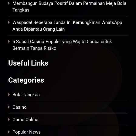
Membangun Budaya Positif Dalam Permainan Meja Bola
Tangkas
Waspada! Beberapa Tanda Ini Kemungkinan WhatsApp
Anda Dipantau Orang Lain
5 Social Casino Populer yang Wajib Dicoba untuk
Bermain Tanpa Risiko
Useful Links
Categories
Bola Tangkas
Casino
Game Online
Popular News