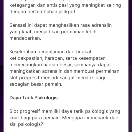
ketegangan dan antisipasi yang meningkat seiring
dengan pertumbuhan jackpot.
Sensasi ini dapat menghasilkan rasa adrenalin
yang kuat, menjadikan permainan lebih
mendebarkan.
Keseluruhan pengalaman dari tingkat
ketidakpastian, harapan, serta kesempatan
memenangkan hadiah besar, semuanya dapat
meningkatkan adrenalin dan membuat permainan
slot progresif menjadi sangat menarik bagi
sebagian besar pemain.
Daya Tarik Psikologis
Slot progresif memiliki daya tarik psikologis yang
kuat bagi para pemain. Mengapa ini menarik dari
sisi psikologis?