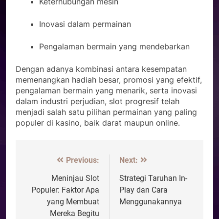
Keterhubungan mesin
Inovasi dalam permainan
Pengalaman bermain yang mendebarkan
Dengan adanya kombinasi antara kesempatan
memenangkan hadiah besar, promosi yang efektif,
pengalaman bermain yang menarik, serta inovasi
dalam industri perjudian, slot progresif telah
menjadi salah satu pilihan permainan yang paling
populer di kasino, baik darat maupun online.
Previous:
Next:
Post
navigation
Meninjau Slot
Strategi Taruhan In-
Populer: Faktor Apa
Play dan Cara
yang Membuat
Menggunakannya
Mereka Begitu