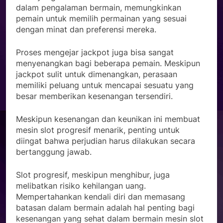
dalam pengalaman bermain, memungkinkan
pemain untuk memilih permainan yang sesuai
dengan minat dan preferensi mereka.
Proses mengejar jackpot juga bisa sangat
menyenangkan bagi beberapa pemain. Meskipun
jackpot sulit untuk dimenangkan, perasaan
memiliki peluang untuk mencapai sesuatu yang
besar memberikan kesenangan tersendiri.
Meskipun kesenangan dan keunikan ini membuat
mesin slot progresif menarik, penting untuk
diingat bahwa perjudian harus dilakukan secara
bertanggung jawab.
Slot progresif, meskipun menghibur, juga
melibatkan risiko kehilangan uang.
Mempertahankan kendali diri dan memasang
batasan dalam bermain adalah hal penting bagi
kesenangan yang sehat dalam bermain mesin slot