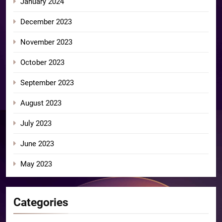
January 2024
December 2023
November 2023
October 2023
September 2023
August 2023
July 2023
June 2023
May 2023
Categories