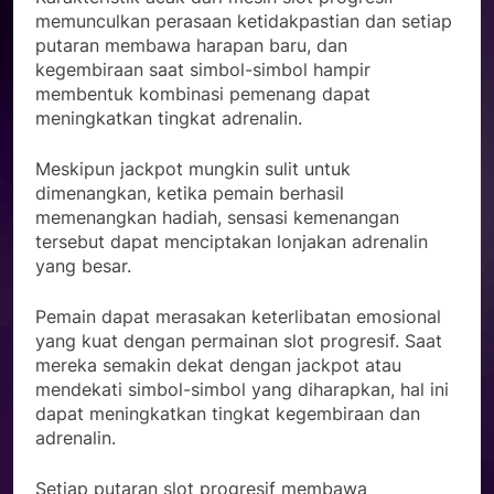
memunculkan perasaan ketidakpastian dan setiap
putaran membawa harapan baru, dan
kegembiraan saat simbol-simbol hampir
membentuk kombinasi pemenang dapat
meningkatkan tingkat adrenalin.
Meskipun jackpot mungkin sulit untuk
dimenangkan, ketika pemain berhasil
memenangkan hadiah, sensasi kemenangan
tersebut dapat menciptakan lonjakan adrenalin
yang besar.
Pemain dapat merasakan keterlibatan emosional
yang kuat dengan permainan slot progresif. Saat
mereka semakin dekat dengan jackpot atau
mendekati simbol-simbol yang diharapkan, hal ini
dapat meningkatkan tingkat kegembiraan dan
adrenalin.
Setiap putaran slot progresif membawa