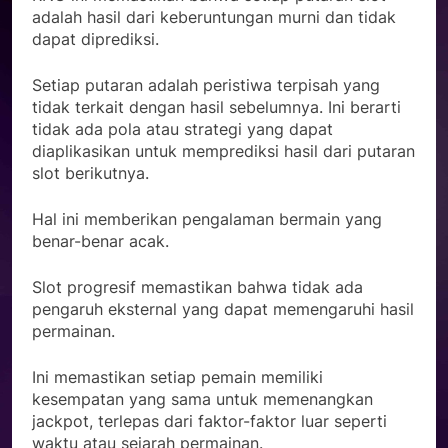
adalah hasil dari keberuntungan murni dan tidak
dapat diprediksi.
Setiap putaran adalah peristiwa terpisah yang
tidak terkait dengan hasil sebelumnya. Ini berarti
tidak ada pola atau strategi yang dapat
diaplikasikan untuk memprediksi hasil dari putaran
slot berikutnya.
Hal ini memberikan pengalaman bermain yang
benar-benar acak.
Slot progresif memastikan bahwa tidak ada
pengaruh eksternal yang dapat memengaruhi hasil
permainan.
Ini memastikan setiap pemain memiliki
kesempatan yang sama untuk memenangkan
jackpot, terlepas dari faktor-faktor luar seperti
waktu atau sejarah permainan.