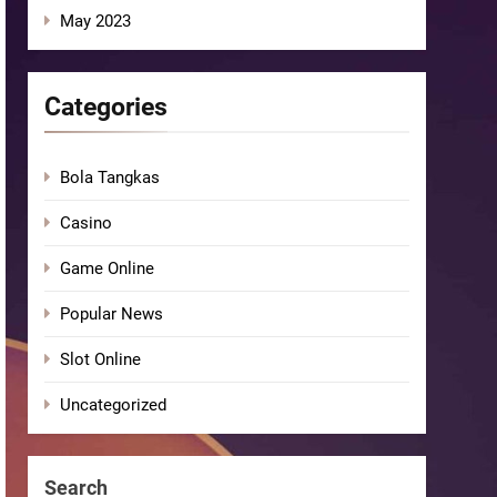
May 2023
Categories
Bola Tangkas
Casino
Game Online
Popular News
Slot Online
Uncategorized
Search