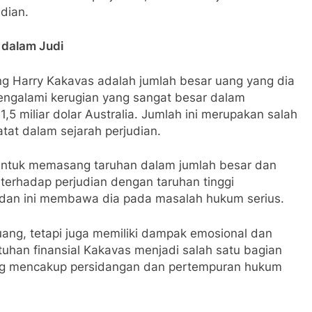
udian.
 dalam Judi
ng Harry Kakavas adalah jumlah besar uang yang dia
engalami kerugian yang sangat besar dalam
1,5 miliar dolar Australia. Jumlah ini merupakan salah
atat dalam sejarah perjudian.
untuk memasang taruhan dalam jumlah besar dan
terhadap perjudian dengan taruhan tinggi
 dan ini membawa dia pada masalah hukum serius.
uang, tetapi juga memiliki dampak emosional dan
atuhan finansial Kakavas menjadi salah satu bagian
yang mencakup persidangan dan pertempuran hukum