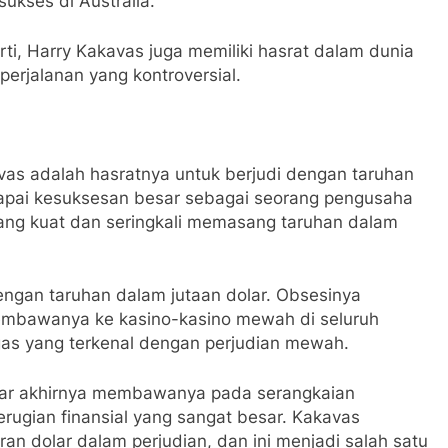
kses di Australia.
i, Harry Kakavas juga memiliki hasrat dalam dunia
erjalanan yang kontroversial.
vas adalah hasratnya untuk berjudi dengan taruhan
capai kesuksesan besar sebagai seorang pengusaha
 yang kuat dan seringkali memasang taruhan dalam
ngan taruhan dalam jutaan dolar. Obsesinya
membawanya ke kasino-kasino mewah di seluruh
gas yang terkenal dengan perjudian mewah.
sar akhirnya membawanya pada serangkaian
ugian finansial yang sangat besar. Kakavas
an dolar dalam perjudian, dan ini menjadi salah satu