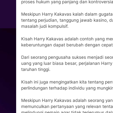
proses hukum yang panjang dan kontroversial
Meskipun Harry Kakavas kalah dalam gugatan
tentang perjudian, tanggung jawab kasino, d
masalah judi kompulsif.
Kisah Harry Kakavas adalah contoh yang m
keberuntungan dapat berubah dengan cepat 
Dari seorang pengusaha sukses menjadi seora
uang yang luar biasa besar, perjalanan Harr
taruhan tinggi.
Kisah ini juga mengingatkan kita tentang pe
perlindungan terhadap individu yang mungki
Meskipun Harry Kakavas adalah seorang yang 
memunculkan pertanyaan yang relevan tenta
melindungi pemain agar tidak terjerumus da