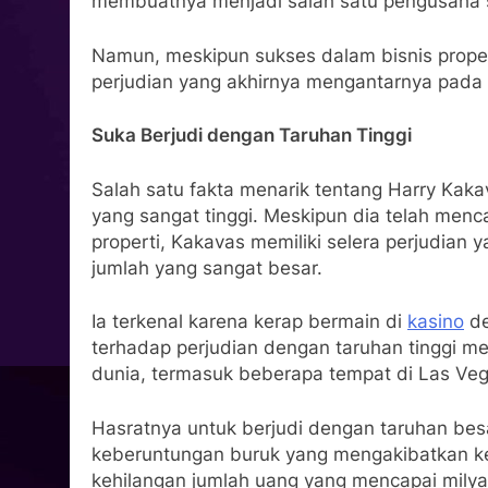
membuatnya menjadi salah satu pengusaha su
Namun, meskipun sukses dalam bisnis propert
perjudian yang akhirnya mengantarnya pada p
Suka Berjudi dengan Taruhan Tinggi
Salah satu fakta menarik tentang Harry Kaka
yang sangat tinggi. Meskipun dia telah men
properti, Kakavas memiliki selera perjudian
jumlah yang sangat besar.
Ia terkenal karena kerap bermain di
kasino
de
terhadap perjudian dengan taruhan tinggi 
dunia, termasuk beberapa tempat di Las Ve
Hasratnya untuk berjudi dengan taruhan be
keberuntungan buruk yang mengakibatkan ker
kehilangan jumlah uang yang mencapai milyar