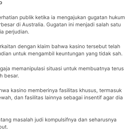
o
rhatian publik ketika ia mengajukan gugatan hukum
besar di Australia. Gugatan ini menjadi salah satu
a perjudian.
kaitan dengan klaim bahwa kasino tersebut telah
dian untuk mengambil keuntungan yang tidak sah.
gaja memanipulasi situasi untuk membuatnya terus
h besar.
wa kasino memberinya fasilitas khusus, termasuk
ah, dan fasilitas lainnya sebagai insentif agar dia
tang masalah judi kompulsifnya dan seharusnya
but.