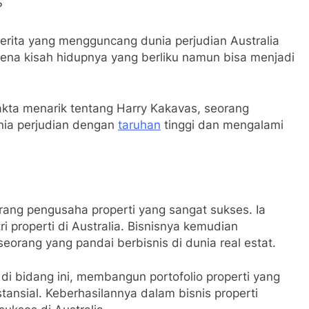
?
erita yang mengguncang dunia perjudian Australia
arena kisah hidupnya yang berliku namun bisa menjadi
 fakta menarik tentang Harry Kakavas, seorang
nia perjudian dengan
taruhan
tinggi dan mengalami
rang pengusaha properti yang sangat sukses. Ia
 properti di Australia. Bisnisnya kemudian
eorang yang pandai berbisnis di dunia real estat.
i bidang ini, membangun portofolio properti yang
nsial. Keberhasilannya dalam bisnis properti