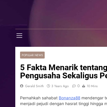
Skip
to
content
POPULAR NEWS
5 Fakta Menarik tentan
Pengusaha Sekaligus Pe
0
Gerald Smith
3 Years Ago
10 Mins
Pernahkah sahabat
Bonanza88
mendengar te
menjadi pejudi dengan hasrat tinggi hingga