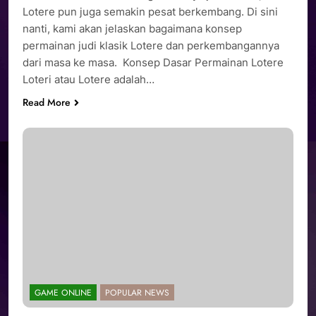
Lotere pun juga semakin pesat berkembang. Di sini
nanti, kami akan jelaskan bagaimana konsep
permainan judi klasik Lotere dan perkembangannya
dari masa ke masa. Konsep Dasar Permainan Lotere
Loteri atau Lotere adalah…
Read More
GAME ONLINE
POPULAR NEWS