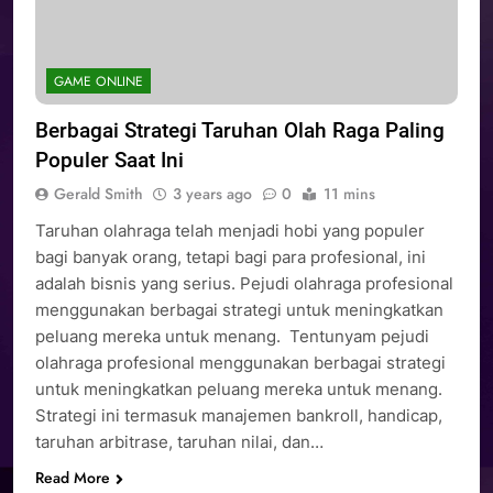
GAME ONLINE
Berbagai Strategi Taruhan Olah Raga Paling
Populer Saat Ini
Gerald Smith
3 years ago
0
11 mins
Taruhan olahraga telah menjadi hobi yang populer
bagi banyak orang, tetapi bagi para profesional, ini
adalah bisnis yang serius. Pejudi olahraga profesional
menggunakan berbagai strategi untuk meningkatkan
peluang mereka untuk menang. Tentunyam pejudi
olahraga profesional menggunakan berbagai strategi
untuk meningkatkan peluang mereka untuk menang.
Strategi ini termasuk manajemen bankroll, handicap,
taruhan arbitrase, taruhan nilai, dan…
Read More