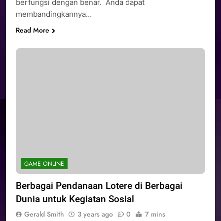
berfungsi dengan benar. Anda dapat
membandingkannya…
Read More
GAME ONLINE
Berbagai Pendanaan Lotere di Berbagai
Dunia untuk Kegiatan Sosial
Gerald Smith
3 years ago
0
7 mins